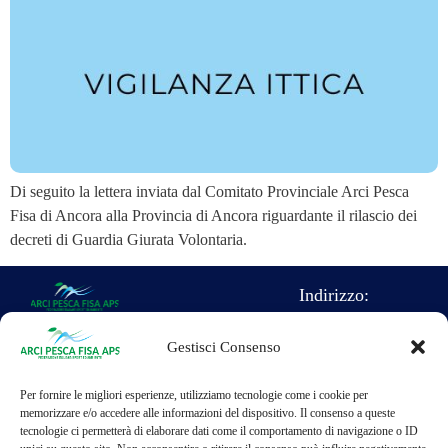
Di seguito la lettera inviata dal Comitato Provinciale Arci Pesca
Fisa di Ancora alla Provincia di Ancora riguardante il rilascio dei
decreti di Guardia Giurata Volontaria.
Indirizzo:
Direzione
Gestisci Consenso
Nazionale Arci
pesca F.I.S.A.
Per fornire le migliori esperienze, utilizziamo tecnologie come i cookie per
Telefono:
c/o sede nazionale
memorizzare e/o accedere alle informazioni del dispositivo. Il consenso a queste
tecnologie ci permetterà di elaborare dati come il comportamento di navigazione o ID
06-93578515
dell'ARCI Caccia