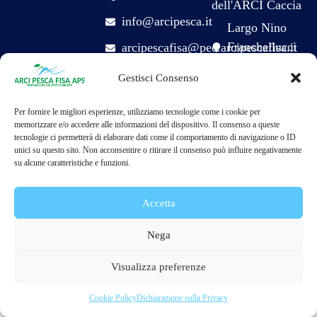
dell'ARCI Caccia
info@arcipesca.it
Largo Nino
Franchellucci
arcipescafisa@pec.arcipescafisa.it
65
Facebook
Gestisci Consenso
0155 Roma (RM)
Per fornire le migliori esperienze, utilizziamo tecnologie come i cookie per
memorizzare e/o accedere alle informazioni del dispositivo. Il consenso a queste
tecnologie ci permetterà di elaborare dati come il comportamento di navigazione o ID
unici su questo sito. Non acconsentire o ritirare il consenso può influire negativamente
Arci Pesca FISA APS, promuove la pesca sostenibile, la tutela dell’ambiente e l’inclusione sociale
attraverso lo sport. © 2025 Tutti i diritti riservati
su alcune caratteristiche e funzioni.
Accetta
Nega
Visualizza preferenze
Cookie Policy
Dichiarazione sulla Privacy