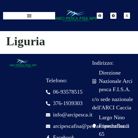
Liguria
Indirizzo:
Direzione
Telefono:
Nazionale Arci
pesca F.I.S.A.
06-93578515
c/o sede nazionale
376-1939303
dell'ARCI Caccia
info@arcipesca.it
Largo Nino
Franchellucci
arcipescafisa@pec.arcipescafisa.it
65
Facebook