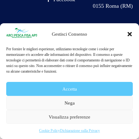
0155 Roma (RM)
Gestisci Consenso
Arci Pesca FISA APS, promuove la pesca sostenibile, la tutela dell’ambiente e l’inclusione sociale
attraverso lo sport. © 2025 Tutti i diritti riservati
Per fornire le migliori esperienze, utilizziamo tecnologie come i cookie per
memorizzare e/o accedere alle informazioni del dispositivo. Il consenso a queste
tecnologie ci permetterà di elaborare dati come il comportamento di navigazione o ID
unici su questo sito. Non acconsentire o ritirare il consenso può influire negativamente
su alcune caratteristiche e funzioni.
Accetta
Nega
Visualizza preferenze
Cookie Policy
Dichiarazione sulla Privacy