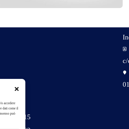
In
c/
0
fono:
e/o accedere
e dati come il
consenso può
6-93578515