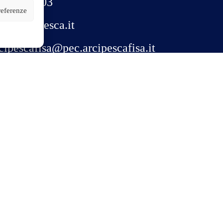
76-1939303
referenze
fo@arcipesca.it
cipescafisa@pec.arcipescafisa.it
acebook
 pesca sostenibile, la tutela dell’ambiente e l’inclusione sociale attraverso lo sport.