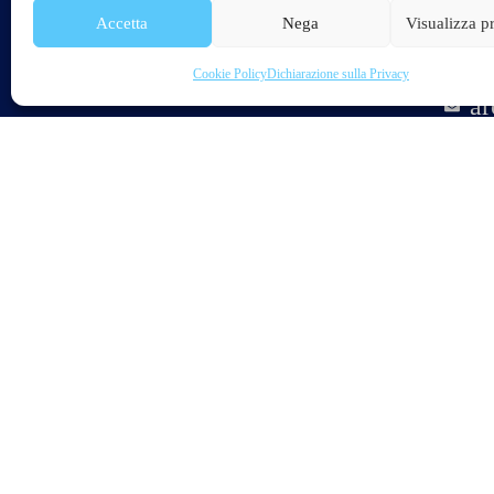
3
Accetta
Nega
Visualizza p
in
Cookie Policy
Dichiarazione sulla Privacy
ar
F
Arci Pesca FISA APS, promuove la