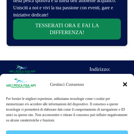
della pesca sportiva e la tutela dell’ambiente acquatico.
Unisciti a noi e vivi la tua passione con eventi, gare e
iniziative dedicate!
TESSERATI ORA E FAI LA
DIFFERENZA!
Indirizzo:
Direzione
Gestisci Consenso
Nazionale Arci
pesca F.I.S.A.
Per fornire le migliori esperienze, utilizziamo tecnologie come i cookie per
c/o sede nazionale
memorizzare e/o accedere alle informazioni del dispositivo. Il consenso a queste
tecnologie ci permetterà di elaborare dati come il comportamento di navigazione o ID
dell'ARCI Caccia
unici su questo sito. Non acconsentire o ritirare il consenso può influire negativamente
su alcune caratteristiche e funzioni.
Largo Nino
Franchellucci