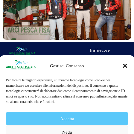
Indirizzo:
Direzione
Gestisci Consenso
Nazionale Arci
Telefono:
pesca F.I.S.A.
Per fornire le migliori esperienze, utilizziamo tecnologie come i cookie per
06-93578515
c/o sede nazionale
memorizzare e/o accedere alle informazioni del dispositivo. Il consenso a queste
tecnologie ci permetterà di elaborare dati come il comportamento di navigazione o ID
dell'ARCI Caccia
376-1939303
unici su questo sito. Non acconsentire o ritirare il consenso può influire negativamente
su alcune caratteristiche e funzioni.
Largo Nino
info@arcipesca.it
Franchellucci
arcipescafisa@pec.arcipescafisa.it
Accetta
65
0155 Roma (RM)
Facebook
Nega